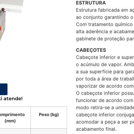
ESTRUTURA
Estrutura fabricada em a
ao conjunto garantindo o
Com tratamento químico 
alta aderência e acabame
gabinete de proteção pa
CABEÇOTES
Cabeçote inferior e supe
o acúmulo de vapor. Amb
a sua superfície para gar
por toda a área de traba
vaporizar de acordo com 
O
O cabeçote inferior poss
i atende!
funcionar de acordo com
modo retira-se a umida
cabeçote inferior conju
omprimento
Peso (kg)
(mm)
acomodar a peça a ser pr
acabamento final.