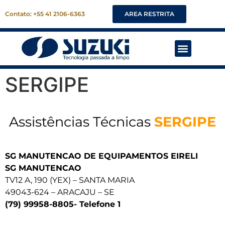
Contato: +55 41 2106-6363
AREA RESTRITA
Faça um Orçamento
SERGIPE
Assistências Técnicas
SERGIPE
SG MANUTENCAO DE EQUIPAMENTOS EIRELI
SG MANUTENCAO
TV12 A, 190 (YEX) – SANTA MARIA
49043-624 – ARACAJU – SE
(79) 99958-8805- Telefone 1